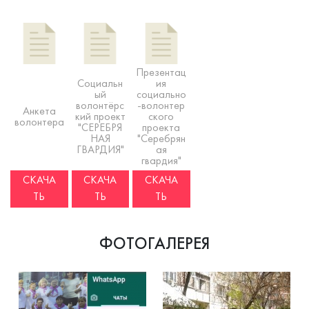
Презентац
Социальн
ия
ый
социально
волонтёрс
-волонтер
Анкета
кий проект
ского
волонтера
"СЕРЕБРЯ
проекта
НАЯ
"Серебрян
ГВАРДИЯ"
ая
гвардия"
СКАЧА
СКАЧА
СКАЧА
ТЬ
ТЬ
ТЬ
ФОТОГАЛЕРЕЯ