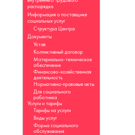
внутреннего трудового
распорядка
Информация о поставщике
социальных услуг
Структура Центра
Документы
Устав
Коллективный договор
Материально-техническое
обеспечение
Финансово-хозяйственная
деятельность
Нормативно-правовые акты
Для социального
работника
Услуги и тарифы
Тарифы на услуги
Виды услуг
Форма социального
обслуживания