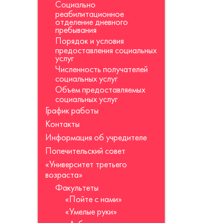
Социально
реабилитационное
отделение дневного
пребывания
Порядок и условия
предоставления социальных
услуг
Численность получателей
социальных услуг
Объем предоставляемых
социальных услуг
График работы
Контакты
Информация об учредителе
Попечительский совет
«Университет третьего
возраста»
Факультеты
«Пойте с нами»
«Умелые руки»