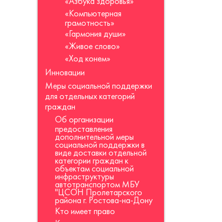
«Азбука здоровья»
«Компьютерная
грамотность»
«Гармония души»
«Живое слово»
«Ход конем»
Инновации
Меры социальной поддержки
для отдельных категорий
граждан
Об организации
предоставления
дополнительной меры
социальной поддержки в
виде доставки отдельной
категории граждан к
объектам социальной
инфраструктуры
автотранспортом МБУ
"ЦСОН Пролетарского
района г. Ростова-на-Дону
Кто имеет право