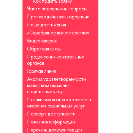
Как подать заявку
Часто задаваемые вопросы
Противодействие коррупции
Наши достижения
«Серебряное волонтерство»
Видеогалерея
Обратная связь
Предписания контрольных
органов
Горячая линия
Анализ удовлетворенности
качеством оказания
социальных услуг
Независимая оценка качества
оказания социальных услуг
Паспорт доступности
Полезная информация
Перечень документов для