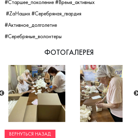
#Старшее_поколение #Время_активных
#ZаНаших #Серебряная_гвардия
#Активное_долголетие
#Серебряные_волонтеры
ФОТОГАЛЕРЕЯ
ВЕРНУТЬСЯ НАЗАД