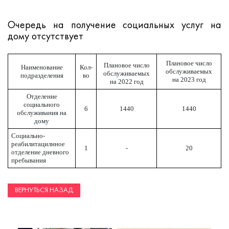
Очередь на получение социальных услуг на
дому отсутствует
Плановое число
Плановое число
Наименование
Кол-
обслуживаемых
обслуживаемых
подразделения
во
на 2023 год
на 2022 год
Отделение
социального
6
1440
1440
обслуживания на
дому
Социально-
реабилитацилнное
1
-
20
отделение дневного
пребывания
ВЕРНУТЬСЯ НАЗАД