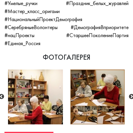
#Умелые_ручки #Праздник_белых_журавлей
#Мастер_класс_оригами
#НациональныйПроектДемография
#СеребряныеВолонтеры #ДемографияВприоритете
#нацПроекты #СтаршееПоколениеПартия
#Единая_Россия
ФОТОГАЛЕРЕЯ