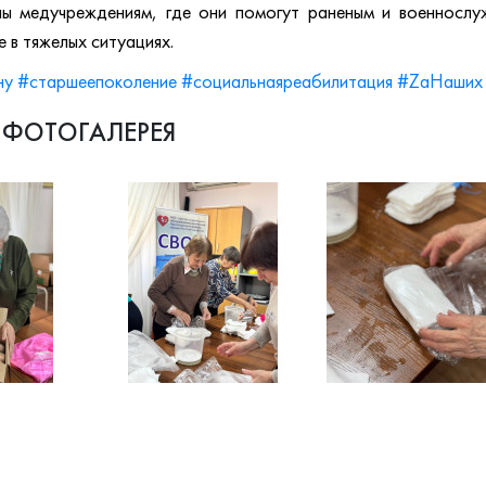
ны медучреждениям, где они помогут раненым и военносл
 в тяжелых ситуациях.
ну
#старшеепоколение
#социальнаяреабилитация
#ZаНаших
ФОТОГАЛЕРЕЯ