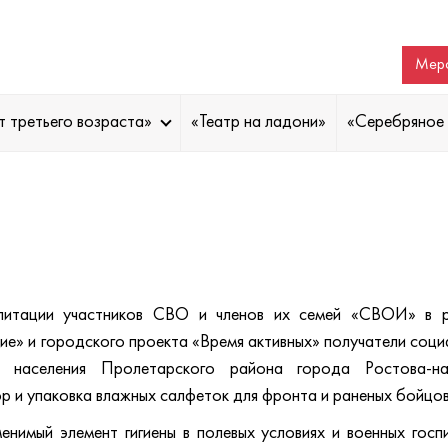
Меро
т третьего возраста»
«Театр на ладони»
«Серебряное 
литации участников СВО и членов их семей «СВОИ» в 
ие» и городского проекта «Время активных» получатели соци
я населения Пролетарского района города Ростова-н
 и упаковка влажных салфеток для фронта и раненых бойцо
нимый элемент гигиены в полевых условиях и военных госпи