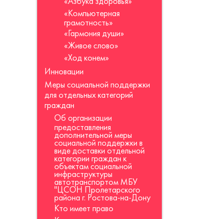
«Азбука здоровья»
«Компьютерная
грамотность»
«Гармония души»
«Живое слово»
«Ход конем»
Инновации
Меры социальной поддержки
для отдельных категорий
граждан
Об организации
предоставления
дополнительной меры
социальной поддержки в
виде доставки отдельной
категории граждан к
объектам социальной
инфраструктуры
автотранспортом МБУ
"ЦСОН Пролетарского
района г. Ростова-на-Дону
Кто имеет право