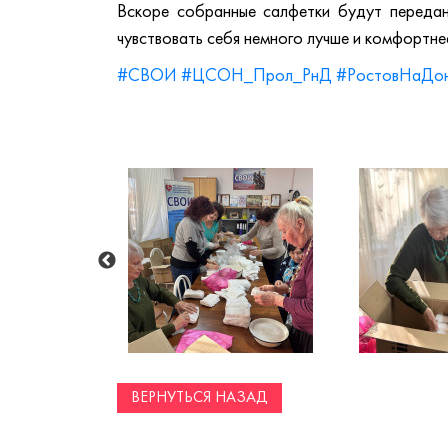
Вскоре собранные салфетки будут переда
чувствовать себя немного лучше и комфортнее
#СВОИ
#ЦСОН_Прол_РнД
#РостовНаДо
ВЕРНУТЬСЯ НАЗАД