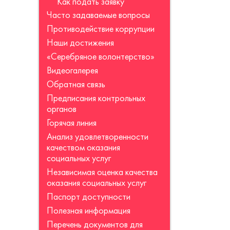
Как подать заявку
Часто задаваемые вопросы
Противодействие коррупции
Наши достижения
«Серебряное волонтерство»
Видеогалерея
Обратная связь
Предписания контрольных
органов
Горячая линия
Анализ удовлетворенности
качеством оказания
социальных услуг
Независимая оценка качества
оказания социальных услуг
Паспорт доступности
Полезная информация
Перечень документов для