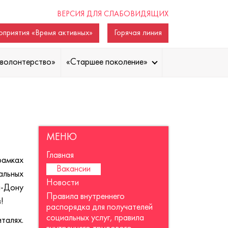
ВЕРСИЯ ДЛЯ СЛАБОВИДЯЩИХ
приятия «Время активных»
Горячая линия
волонтерство»
«Старшее поколение»
МЕНЮ
Главная
рамках
Вакансии
альных
Новости
а-Дону
Правила внутреннего
в!
распорядка для получателей
социальных услуг, правила
талях.