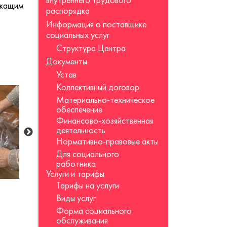
внутреннего трудового
ужащим
распорядка
Информация о поставщике
социальных услуг
Структура Центра
Документы
Устав
Коллективный договор
Материально-техническое
обеспечение
Финансово-хозяйственная
деятельность
Нормативно-правовые акты
Для социального
работника
Услуги и тарифы
Тарифы на услуги
Виды услуг
Форма социального
обслуживания