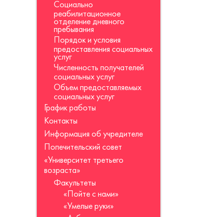
Социально
реабилитационное
отделение дневного
пребывания
Порядок и условия
предоставления социальных
услуг
Численность получателей
социальных услуг
Объем предоставляемых
социальных услуг
График работы
Контакты
Информация об учредителе
Попечительский совет
«Университет третьего
возраста»
Факультеты
«Пойте с нами»
«Умелые руки»