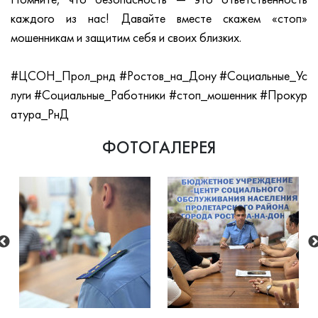
Помните, что безопасность — это ответственность
каждого из нас! Давайте вместе скажем «стоп»
мошенникам и защитим себя и своих близких.
#ЦСОН_Прол_рнд
#Ростов_на_Дону
#Социальные_Ус
луги
#Социальные_Работники
#стоп_мошенник
#Прокур
атура_РнД
ФОТОГАЛЕРЕЯ