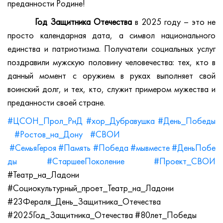
преданности Родине!
Год Защитника Отечества
в 2025 году – это не
просто календарная дата, а символ национального
единства и патриотизма. Получатели социальных услуг
поздравили мужскую половину человечества: тех, кто в
данный момент с оружием в руках выполняет свой
воинский долг, и тех, кто, служит примером мужества и
преданности своей стране.
#ЦСОН_Прол_РнД
#хор_Дубравушка
#День_Победы
#Ростов_на_Дону
#СВОИ
#СемьяГероя
#Память
#Победа
#мывместе
#ДеньПобе
ды
#СтаршееПоколение
#Проект_СВОИ
#Театр_на_Ладони
#Социокультурный_проет_Театр_на_Ладони
#23Фераля_День_Защитника_Отечества
#2025Год_Защитника_Отечества #80лет_Победы